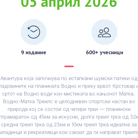
05 април 2026
9 издание
600+ учесници
Авантура која започнува по истапкани шумски патеки од
ладовините на планината Водно и преку врвот Крстовар 
сртот на Водно води кон мистиката во кањонот Матка.
Водно-Матка Треилс е целодневен спортски настан во
природа кој се состои од четири трки — планински
лтрамаратон од 45км за искусни, долга треил трка од 32
средна треил трка од 23км и 10км треил трка идеална за
младинци и рекреативци кои сакаат да ги направат првит