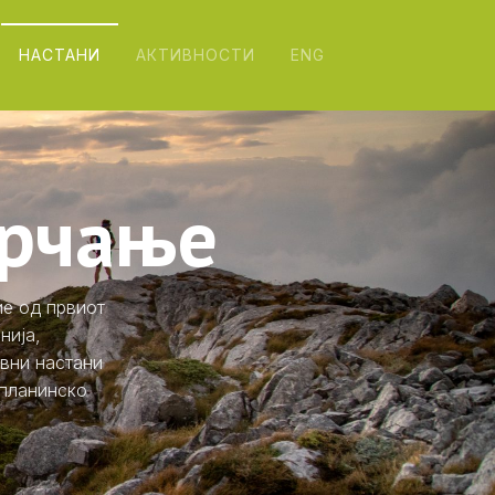
НАСТАНИ
АКТИВНОСТИ
ENG
трчање
ие од првиот
нија,
вни настани
 планинско