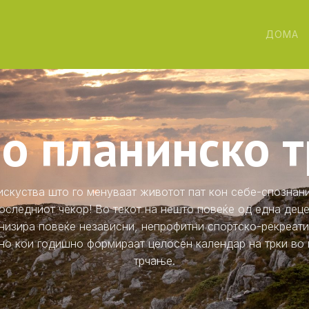
ДОМА
во планинско 
искуства што го менуваат животот пат кон себе-спознан
оследниот чекор! Во текот на нешто повеќе од една деце
низира повеќе независни, непрофитни спортско-рекреати
но кои годишно формираат целосен календар на трки во
трчање.