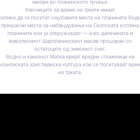
чекори во планинското трчање.
Учесниците за време на трките имаат
рилика да ги посетат најубавите места на планината Вод
 прекрасни места за набљудување на Скопската котлина
планините кои ја опкружуваат — a во далечината и
живописниот Шарпланинскиот масив прошаран со
остатоците од зимскиот снег.
Водно и кањонот Матка кријат вредни споменици на
изантиската христијанска култура кои се посетуваат вре
на трката.