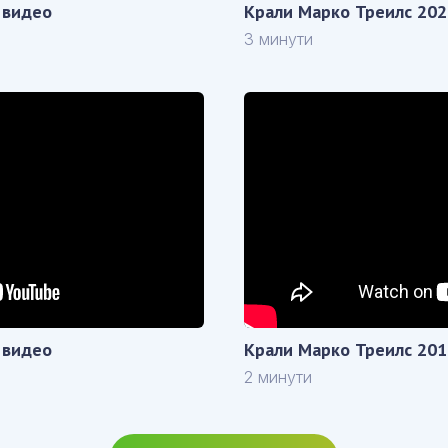
 видео
Крали Марко Треилс 202
3 минути
 видео
Крали Марко Треилс 201
2 минути