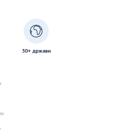
30+ држави
и
км
е