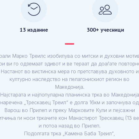
13 издание
300+ учесници
рали Марко Треилс изобилува со митски и духовни моти
ои ви го одземаат здивот и ве тераат да доаѓате повторн
Настанот во вистинска мера го претставува духовното и
културно наследство на пелагонискиот регион во
Македонија.
Најстарата и најпопуларна планинска трка во Македониј
наречена „Трескавец Треил“ е долга 16км и започнува од
Варош во Прилеп и преку Марковите Кули и пејсажни
итчиња ги носи тркачите кон Манастирот Трескавец (13 ве
и потоа назад во Прилеп.
Подолгата трка „Камена Баба Треил“,