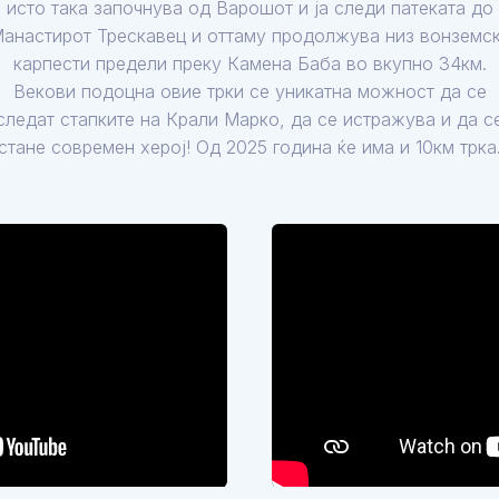
исто така започнува од Варошот и ја следи патеката до
анастирот Трескавец и оттаму продолжува низ вонземс
карпести предели преку Камена Баба во вкупно 34км.
Векови подоцна овие трки се уникатна можност да се
следат стапките на Крали Марко, да се истражува и да с
стане современ херој! Од 2025 година ќе има и 10км трка