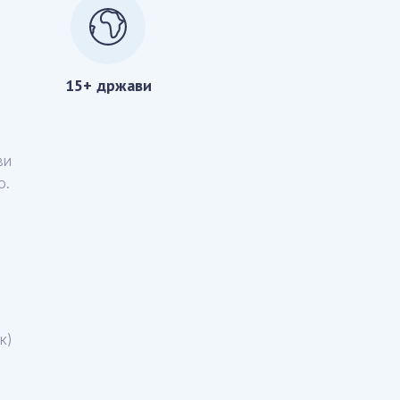
15+ држави
ви
о.
а
к)