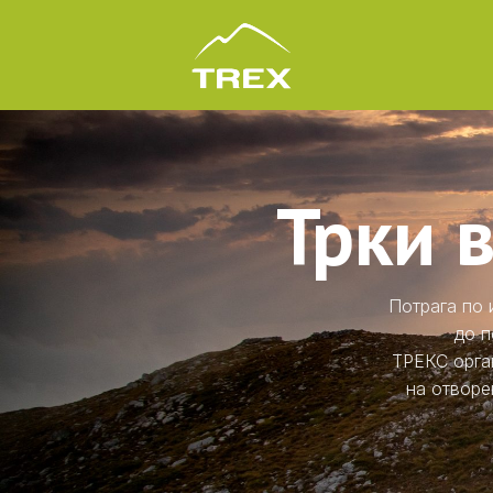
Трки 
Потрага по 
до п
ТРЕКС орга
на отворе