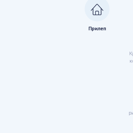
Прилеп
К
к
р